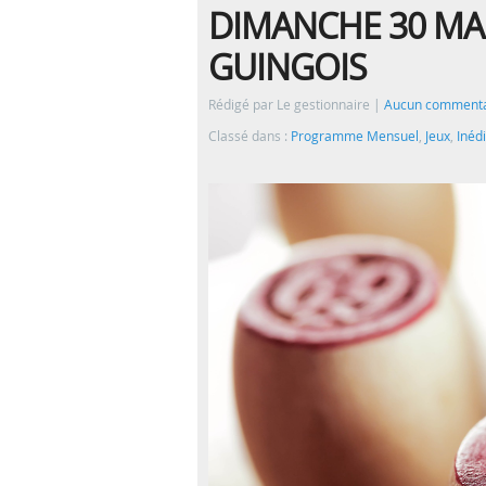
DIMANCHE 30 MAR
GUINGOIS
Rédigé par Le gestionnaire
Aucun commenta
Classé dans :
Programme Mensuel
,
Jeux
,
Inédi