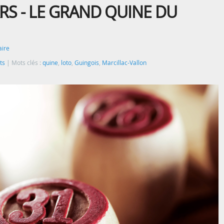
S - LE GRAND QUINE DU
ire
ts
Mots clés :
quine
,
loto
,
Guingois
,
Marcillac-Vallon