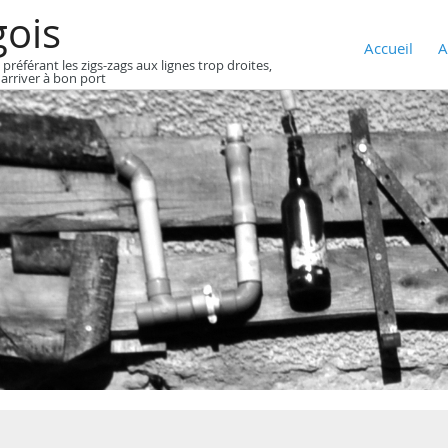
gois
Accueil
A
 préférant les zigs-zags aux lignes trop droites,
 arriver à bon port