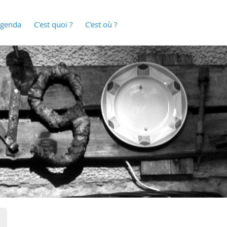
genda
C'est quoi ?
C'est où ?