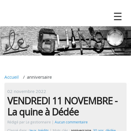
Accueil
anniversaire
02 novembre 2022
VENDREDI 11 NOVEMBRE -
La quine à Dédée
Rédigé par Le gestionnaire
Aucun commentaire
Classé dans :
Jeux
,
Inédits
Mots clés :
anniversaire
,
30 ans
,
dédée
,