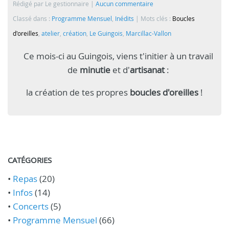
Rédigé par Le gestionnaire
Aucun commentaire
Classé dans :
Programme Mensuel
,
Inédits
Mots clés :
Boucles
d'oreilles
,
atelier
,
création
,
Le Guingois
,
Marcillac-Vallon
Ce mois-ci au Guingois, viens t'initier à un travail
de
minutie
et d'
artisanat
:
la création de tes propres
boucles d'oreilles
!
CATÉGORIES
•
Repas
(20)
•
Infos
(14)
•
Concerts
(5)
•
Programme Mensuel
(66)