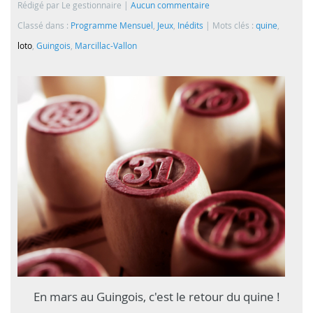
Rédigé par Le gestionnaire
Aucun commentaire
Classé dans :
Programme Mensuel
,
Jeux
,
Inédits
Mots clés :
quine
,
loto
,
Guingois
,
Marcillac-Vallon
En mars au Guingois, c'est le retour du quine !