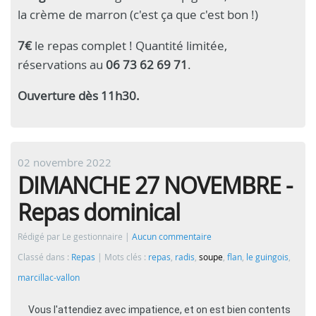
la crème de marron (c'est ça que c'est bon !)
7€
le repas complet ! Quantité limitée,
réservations au
06 73 62 69 71
.
Ouverture dès 11h30.
02 novembre 2022
DIMANCHE 27 NOVEMBRE -
Repas dominical
Rédigé par Le gestionnaire
Aucun commentaire
Classé dans :
Repas
Mots clés :
repas
,
radis
,
soupe
,
flan
,
le guingois
,
marcillac-vallon
Vous l'attendiez avec impatience, et on est bien contents