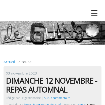
Accueil
soupe
03 novembre 2023
DIMANCHE 12 NOVEMBRE -
REPAS AUTOMNAL
Rédigé par Le gestionnaire
Aucun commentaire
Classé dans :
Repas
,
Programme Mensuel
Mots clés :
repas
,
soupe
,