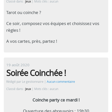
Classé dans :
Jeux
Mots clés : aucun
Tarot ou coinche ?
Ce soir, composez vos équipes et choisissez vos
règles !
A vos cartes, près, partez !
19 août 2020
Soirée Coinchée !
Rédigé par Le gestionnaire
Aucun commentaire
Classé dans :
Jeux
Mots clés : aucun
Coinche party ce mardi !
Ouverture des abreuvoirs : 19h30