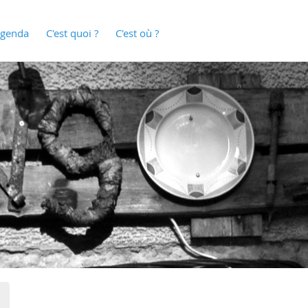
genda
C'est quoi ?
C'est où ?