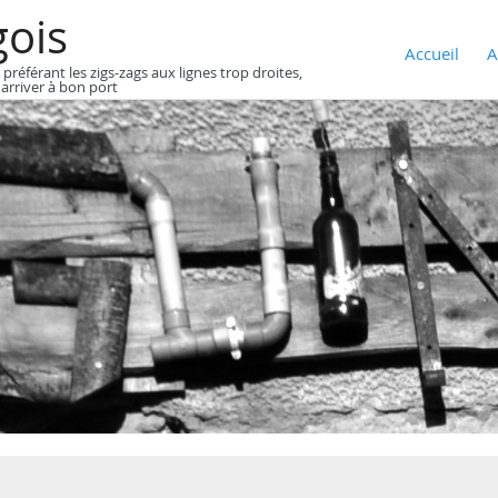
gois
Accueil
A
 préférant les zigs-zags aux lignes trop droites,
 arriver à bon port