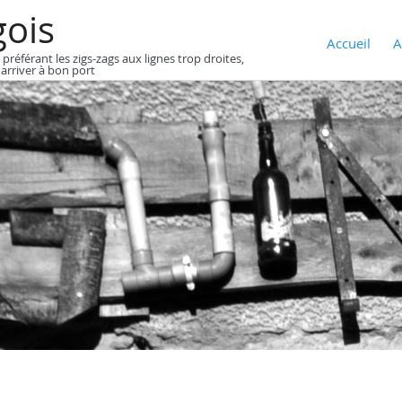
gois
Accueil
A
 préférant les zigs-zags aux lignes trop droites,
 arriver à bon port