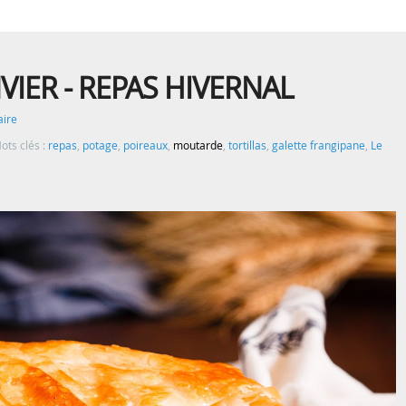
VIER - REPAS HIVERNAL
ire
ots clés :
repas
,
potage
,
poireaux
,
moutarde
,
tortillas
,
galette frangipane
,
Le