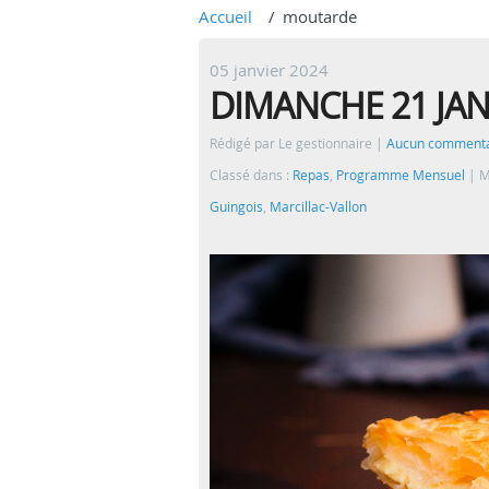
Accueil
moutarde
05 janvier 2024
DIMANCHE 21 JAN
Rédigé par Le gestionnaire
Aucun commenta
Classé dans :
Repas
,
Programme Mensuel
M
Guingois
,
Marcillac-Vallon