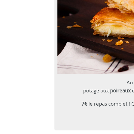
Au
potage
aux
poireaux
e
7€
le repas complet ! 