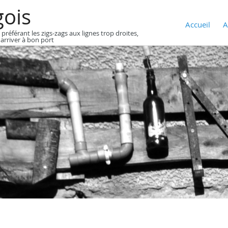
gois
Accueil
A
 préférant les zigs-zags aux lignes trop droites,
 arriver à bon port