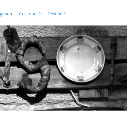
genda
C'est quoi ?
C'est où ?