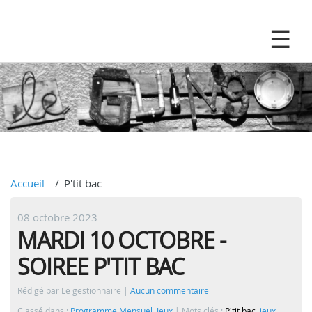
Accueil
P'tit bac
08 octobre 2023
MARDI 10 OCTOBRE -
SOIREE P'TIT BAC
Rédigé par Le gestionnaire
Aucun commentaire
Classé dans :
Programme Mensuel
,
Jeux
Mots clés :
P'tit bac
,
jeux
,