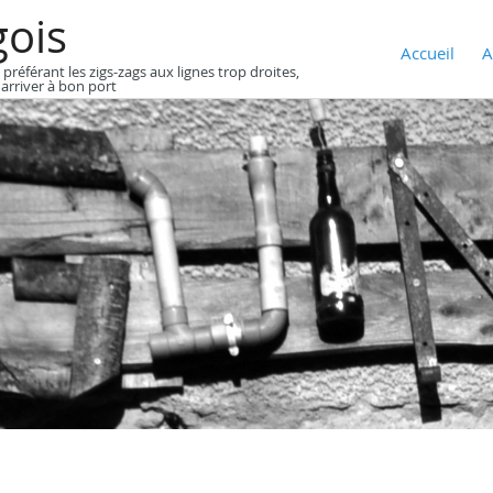
gois
Accueil
A
 préférant les zigs-zags aux lignes trop droites,
 arriver à bon port