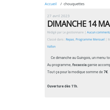
Accueil
chouquettes
27 avril 2023
DIMANCHE 14 MA
Rédigé par Le gestionnaire
Aucun commenta
Classé dans :
Repas
,
Programme Mensuel
M
Vallon
Ce dimanche au Guingois, un menu tout
Au programme,
focaccia
garnie accom
Tout ça pour la modique somme de
7€
.
Ouverture dès 11h.