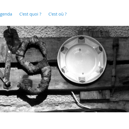
genda
C'est quoi ?
C'est où ?