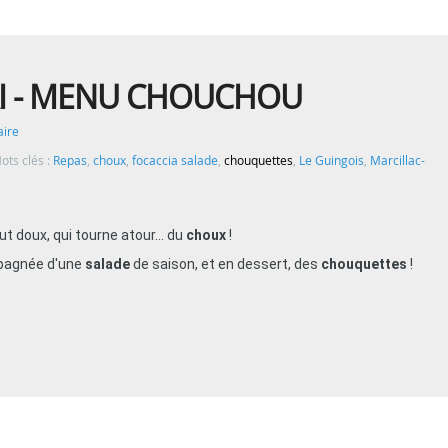
I - MENU CHOUCHOU
ire
ots clés :
Repas
,
choux
,
focaccia salade
,
chouquettes
,
Le Guingois
,
Marcillac-
 doux, qui tourne atour... du
choux
!
pagnée d'une
salade
de saison, et en dessert, des
chouquettes
!