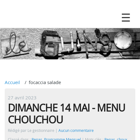
Accueil
focaccia salade
27 avril 2023
DIMANCHE 14 MAI - MENU
CHOUCHOU
Rédigé par Le gestionnaire
Aucun commentaire
Classé dans :
Repas
,
Programme Mensuel
Mots clés :
Repas
,
choux
,